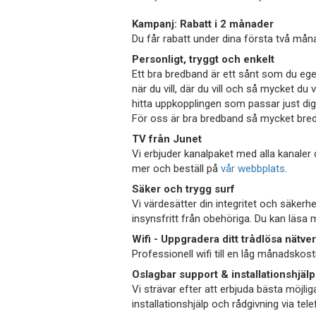
Kampanj: Rabatt i 2 månader
Du får rabatt under dina första två måna
Personligt, tryggt och enkelt
Ett bra bredband är ett sånt som du egent
när du vill, där du vill och så mycket d
hitta uppkopplingen som passar just dig, 
För oss är bra bredband så mycket bre
TV från Junet
Vi erbjuder kanalpaket med alla kanaler d
mer och beställ på
vår webbplats
.
Säker och trygg surf
Vi värdesätter din integritet och säkerh
insynsfritt från obehöriga. Du kan läs
Wifi - Uppgradera ditt trådlösa nätve
Professionell wifi till en låg månadsko
Oslagbar support & installationshjälp
Vi strävar efter att erbjuda bästa möjl
installationshjälp och rådgivning via tele