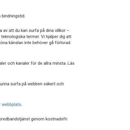
 bindningstid.
 av att du kan surfa på dina villkor –
teknologiska termer. Vi hjälper dig att
sköna känslan inte behöver gå förlorad.
aler och kanaler för de allra minsta. Läs
ka kunna surfa på webben säkert och
r webbplats
.
in bredbandstjänst genom kostnadsfri