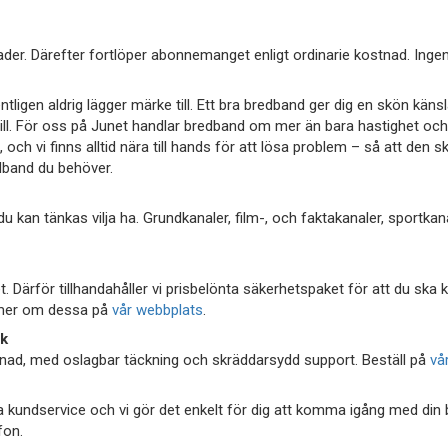
der. Därefter fortlöper abonnemanget enligt ordinarie kostnad. Ingen
ligen aldrig lägger märke till. Ett bra bredband ger dig en skön känsla
u vill. För oss på Junet handlar bredband om mer än bara hastighet och 
och vi finns alltid nära till hands för att lösa problem – så att den 
dband du behöver.
u kan tänkas vilja ha. Grundkanaler, film-, och faktakanaler, sportkan
et. Därför tillhandahåller vi prisbelönta säkerhetspaket för att du s
a mer om dessa på
vår webbplats
.
rk
stnad, med oslagbar täckning och skräddarsydd support. Beställ på
vå
iga kundservice och vi gör det enkelt för dig att komma igång med d
fon.