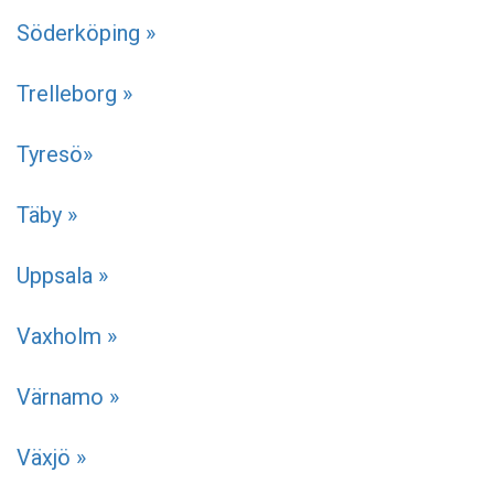
Söderköping »
Trelleborg »
Tyresö»
Täby »
Uppsala »
Vaxholm »
Värnamo »
Växjö »